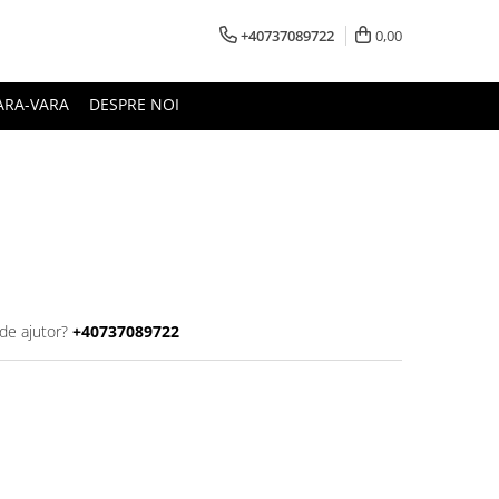
+40737089722
0,00
ARA-VARA
DESPRE NOI
de ajutor?
+40737089722