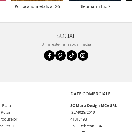
Portocaliu metalizat 26
Bleumarin luc 7
SOCIAL
Urmareste-ne in social media
DATE COMERCIALE
 Plata
SC Mura Design MCA SRL
e Retur
J35/4028/2019
Produselor
41817193
de Retur
Liviu Rebreanu 34