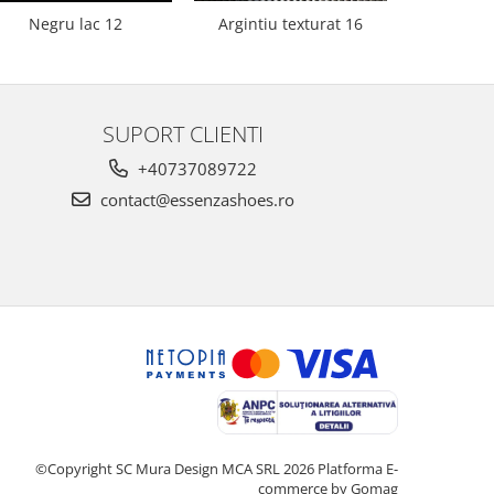
Negru lac 12
Argintiu texturat 16
Bej 
SUPORT CLIENTI
+40737089722
contact@essenzashoes.ro
©Copyright SC Mura Design MCA SRL 2026
Platforma E-
commerce by Gomag