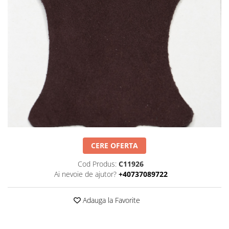
Negru
GENTI
Mov
Posete
Rucsac
Visiniu
Plic
Maro
Saculet
Albastru
Borsete
CERE OFERTA
Cod Produs:
C11926
Ai nevoie de ajutor?
+40737089722
Adauga la Favorite