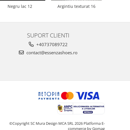
Negru lac 12
Argintiu texturat 16
Bej 
SUPORT CLIENTI
+40737089722
contact@essenzashoes.ro
©Copyright SC Mura Design MCA SRL 2026
Platforma E-
commerce by Gomag