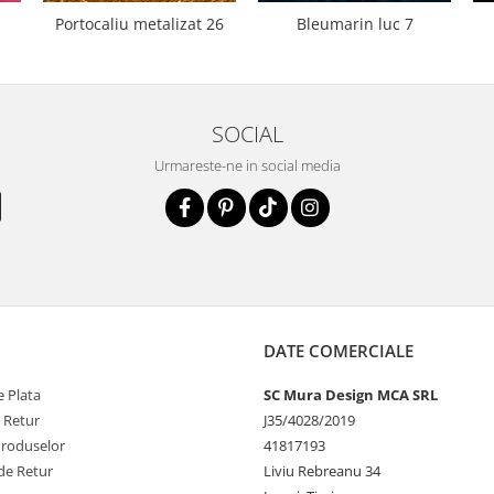
Portocaliu metalizat 26
Bleumarin luc 7
SOCIAL
Urmareste-ne in social media
DATE COMERCIALE
 Plata
SC Mura Design MCA SRL
e Retur
J35/4028/2019
Produselor
41817193
de Retur
Liviu Rebreanu 34