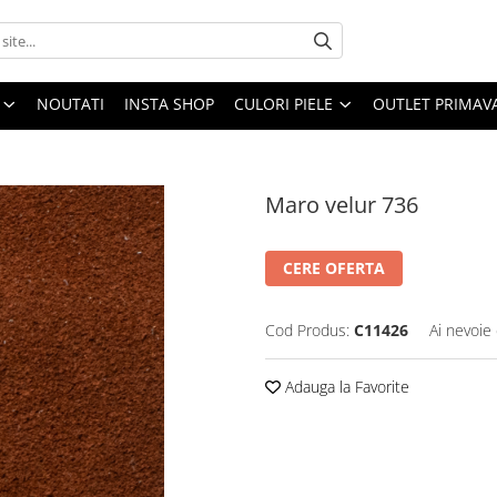
NOUTATI
INSTA SHOP
CULORI PIELE
OUTLET PRIMAV
Maro velur 736
CERE OFERTA
Cod Produs:
C11426
Ai nevoie 
Adauga la Favorite