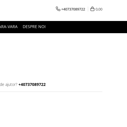
+40737089722
0,00
ARA-VARA
DESPRE NOI
de ajutor?
+40737089722