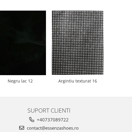
Negru lac 12
Argintiu texturat 16
Bej 
SUPORT CLIENTI
+40737089722
contact@essenzashoes.ro