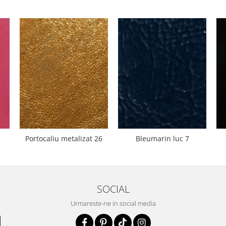
Portocaliu metalizat 26
Bleumarin luc 7
SOCIAL
Urmareste-ne in social media