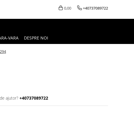
0,00
+40737089722
ARA-VARA
DESPRE NOI
294
de ajutor?
+40737089722