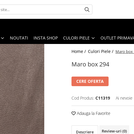
NOUTATI
INSTA SHOP
CULORI PIELE
OUTLET PRIMAV
Home /
Culori Piele /
Maro box 
Maro box 294
CERE OFERTA
Cod Produs:
C11319
Ai nevoie 
Adauga la Favorite
Review-uri
(0)
Descriere