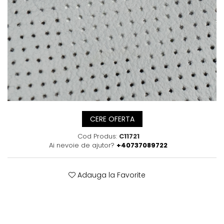
Posete
Mov
Rucsac
Visiniu
Plic
Maro
Saculet
Albastru
Borsete
CERE OFERTA
Cod Produs:
C11721
Ai nevoie de ajutor?
+40737089722
Adauga la Favorite