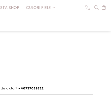
NSTA SHOP
CULORI PIELE
 de ajutor?
+40737089722