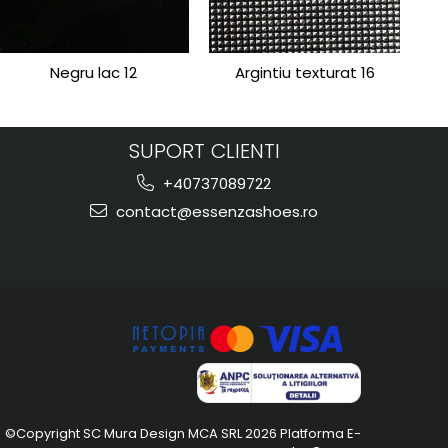
Negru lac 12
Argintiu texturat 16
SUPORT CLIENTI
+40737089722
contact@essenzashoes.ro
©Copyright SC Mura Design MCA SRL 2026
Platforma E-