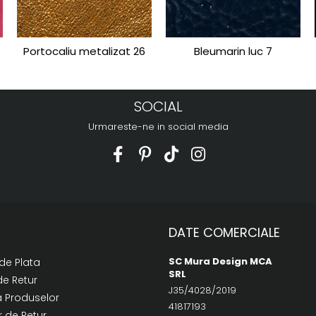
Portocaliu metalizat 26
Bleumarin luc 7
SOCIAL
Urmareste-ne in social media
DATE COMERCIALE
SC Mura Design MCA
de Plata
SRL
de Retur
J35/4028/2019
a Produselor
41817193
 de Retur