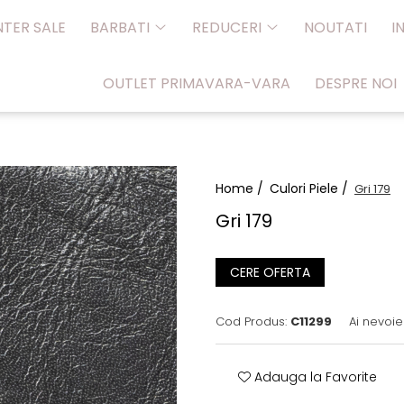
NTER SALE
BARBATI
REDUCERI
NOUTATI
I
OUTLET PRIMAVARA-VARA
DESPRE NOI
Home /
Culori Piele /
Gri 179
Gri 179
CERE OFERTA
Cod Produs:
C11299
Ai nevoie
Adauga la Favorite