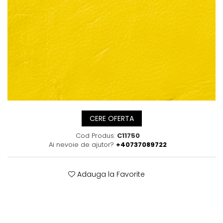
Posete
Mov
Rucsac
Visiniu
Plic
Maro
Saculet
Albastru
Borsete
CERE OFERTA
Cod Produs:
C11750
Ai nevoie de ajutor?
+40737089722
Adauga la Favorite