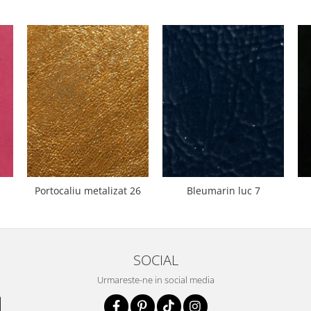
Portocaliu metalizat 26
Bleumarin luc 7
SOCIAL
Urmareste-ne in social media