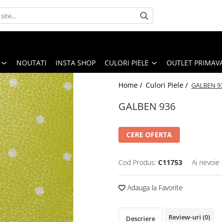
NOUTATI
INSTA SHOP
CULORI PIELE
OUTLET PRIMAV
Home /
Culori Piele /
GALBEN 9
GALBEN 936
CERE OFERTA
Cod Produs:
C11753
Ai nevoie 
Adauga la Favorite
Review-uri
(0)
Descriere