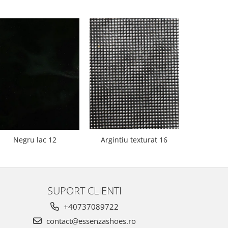
Negru lac 12
Argintiu texturat 16
Bej 
SUPORT CLIENTI
+40737089722
contact@essenzashoes.ro