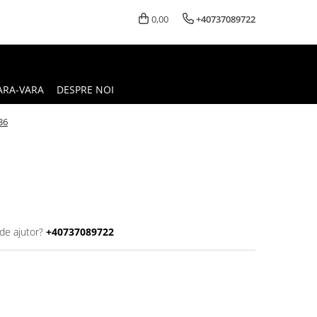
0,00
+40737089722
ARA-VARA
DESPRE NOI
36
de ajutor?
+40737089722