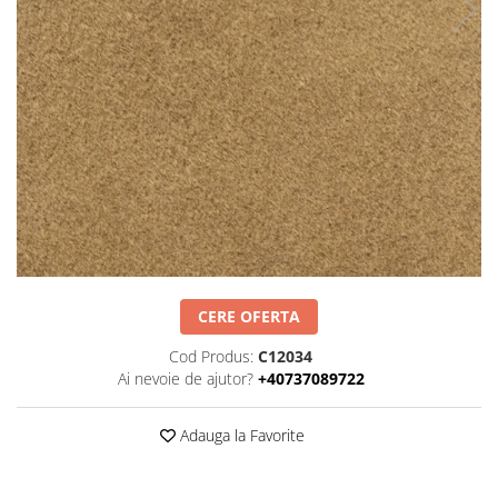
Negru
GENTI
Mov
Posete
Rucsac
Visiniu
Plic
Maro
Saculet
Albastru
Borsete
CERE OFERTA
Cod Produs:
C12034
Ai nevoie de ajutor?
+40737089722
Adauga la Favorite