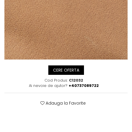
Posete
Mov
Rucsac
Visiniu
Plic
Maro
Saculet
Albastru
Borsete
CERE OFERTA
Cod Produs:
C12032
Ai nevoie de ajutor?
+40737089722
Adauga la Favorite