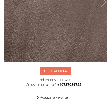
Negru
GENTI
Mov
Posete
Rucsac
Visiniu
Plic
Maro
Saculet
Albastru
Borsete
CERE OFERTA
Cod Produs:
C11320
Ai nevoie de ajutor?
+40737089722
Adauga la Favorite