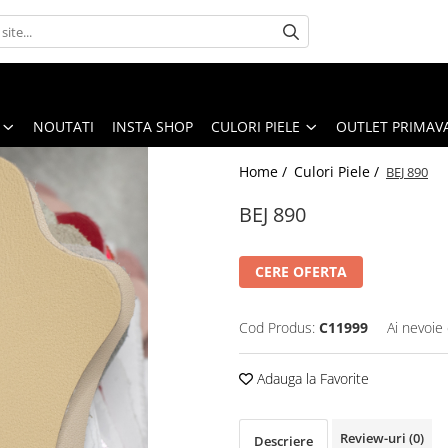
NOUTATI
INSTA SHOP
CULORI PIELE
OUTLET PRIMAV
Home /
Culori Piele /
BEJ 890
BEJ 890
CERE OFERTA
Cod Produs:
C11999
Ai nevoie 
Adauga la Favorite
Review-uri
(0)
Descriere