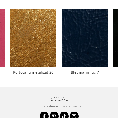
Portocaliu metalizat 26
Bleumarin luc 7
SOCIAL
Urmareste-ne in social media