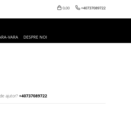
0,00
+40737089722
ARA-VARA
DESPRE NOI
de ajutor?
+40737089722