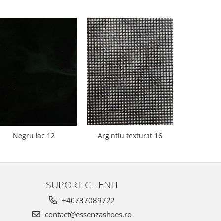
Negru lac 12
Argintiu texturat 16
Bej 
SUPORT CLIENTI
+40737089722
contact@essenzashoes.ro