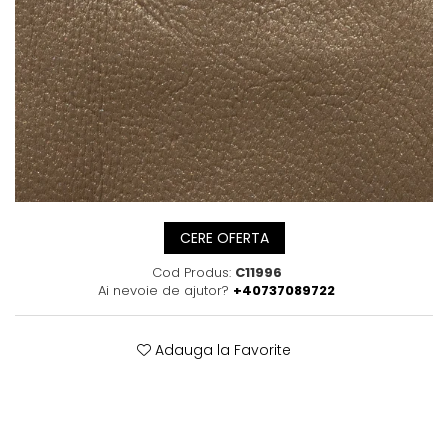
Posete
Mov
Rucsac
Visiniu
Plic
Maro
Saculet
Albastru
Borsete
CERE OFERTA
Cod Produs:
C11996
Ai nevoie de ajutor?
+40737089722
Adauga la Favorite