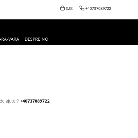
0,00
+40737089722
ARA-VARA
DESPRE NOI
de ajutor?
+40737089722