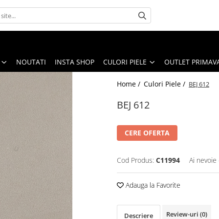
NOUTATI
INSTA SHOP
CULORI PIELE
OUTLET PRIMAV
Home /
Culori Piele /
BEJ 612
BEJ 612
CERE OFERTA
Cod Produs:
C11994
Ai nevoie 
Adauga la Favorite
Review-uri
(0)
Descriere