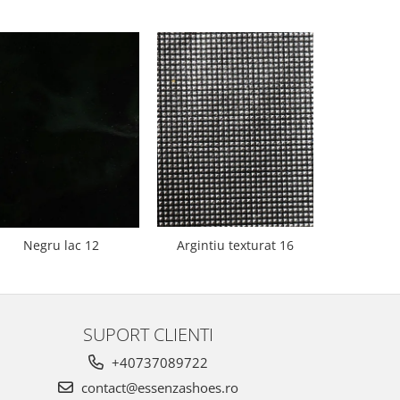
Negru lac 12
Argintiu texturat 16
Bej 
SUPORT CLIENTI
+40737089722
contact@essenzashoes.ro