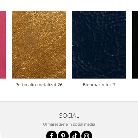
Portocaliu metalizat 26
Bleumarin luc 7
SOCIAL
Urmareste-ne in social media