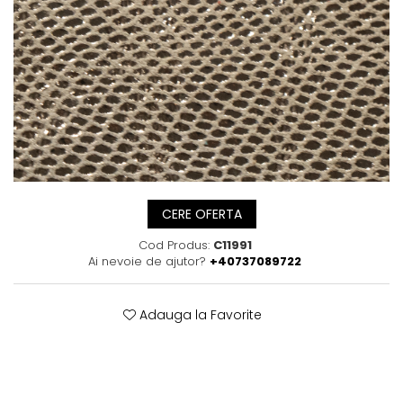
Posete
Mov
Rucsac
Visiniu
Plic
Maro
Saculet
Albastru
Borsete
CERE OFERTA
Cod Produs:
C11991
Ai nevoie de ajutor?
+40737089722
Adauga la Favorite