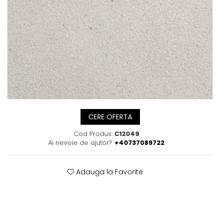
Posete
Mov
Rucsac
Visiniu
Plic
Maro
Saculet
Albastru
Borsete
CERE OFERTA
Cod Produs:
C12049
Ai nevoie de ajutor?
+40737089722
Adauga la Favorite