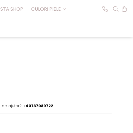
NSTA SHOP
CULORI PIELE
e de ajutor?
+40737089722