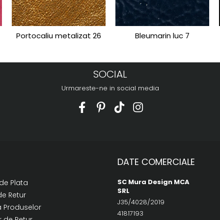
Portocaliu metalizat 26
Bleumarin luc 7
SOCIAL
Urmareste-ne in social media
DATE COMERCIALE
SC Mura Design MCA
de Plata
SRL
de Retur
J35/4028/2019
a Produselor
41817193
 de Retur