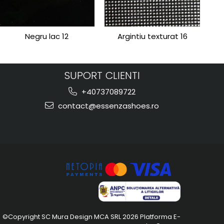
Negru lac 12
Argintiu texturat 16
SUPORT CLIENTI
+40737089722
contact@essenzashoes.ro
©Copyright SC Mura Design MCA SRL 2026
Platforma E-