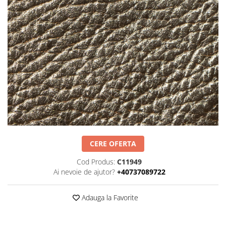
Negru
GENTI
Mov
Posete
Rucsac
Visiniu
Plic
Maro
Saculet
Albastru
Borsete
CERE OFERTA
Cod Produs:
C11949
Ai nevoie de ajutor?
+40737089722
Adauga la Favorite