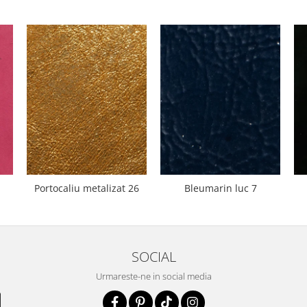
Portocaliu metalizat 26
Bleumarin luc 7
SOCIAL
Urmareste-ne in social media