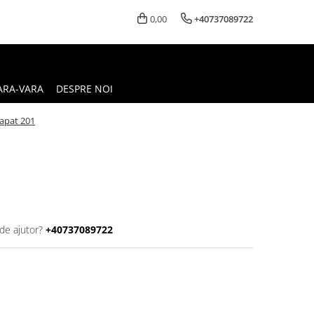
0,00
+40737089722
ARA-VARA
DESPRE NOI
rapat 201
de ajutor?
+40737089722