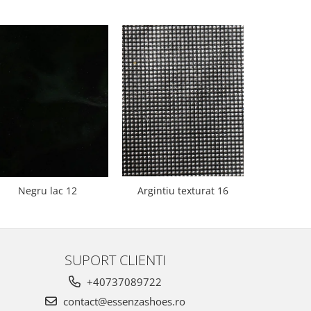
Negru lac 12
Argintiu texturat 16
Bej 
SUPORT CLIENTI
+40737089722
contact@essenzashoes.ro