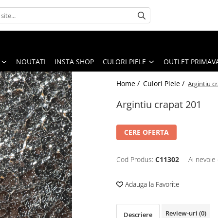
NOUTATI
INSTA SHOP
CULORI PIELE
OUTLET PRIMAV
Home /
Culori Piele /
Argintiu c
Argintiu crapat 201
CERE OFERTA
Cod Produs:
C11302
Ai nevoie 
Adauga la Favorite
Review-uri
(0)
Descriere