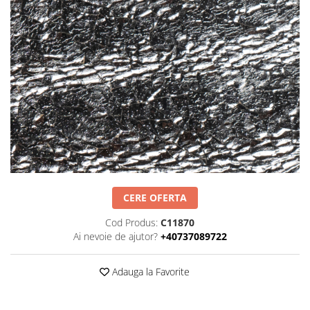
Negru
GENTI
Mov
Posete
Rucsac
Visiniu
Plic
Maro
Saculet
Albastru
Borsete
CERE OFERTA
Cod Produs:
C11870
Ai nevoie de ajutor?
+40737089722
Adauga la Favorite