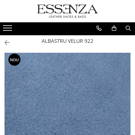
FEMEI
BARBATI
REDUCERI
Culori Piele
INCALTAMINTE
PANTOFI
Stoc Livrare Rapida
Toate
ALBASTRU VELUR 922
Sandale
SNEAKERS
Rosu
Pantofi
Roz
Balerini
NOU
Galben
Bocanci
Verde
Ghete
Portocaliu
Cizme
Argintiu
Ciocate
Colectie Mireasa
Auriu
Crystal Collection
Bej
Casual
Alb
Loafer
Gri
Sneakers