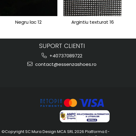
Negru lac 12
Argintiu texturat 16
SUPORT CLIENTI
+40737089722
contact@essenzashoes.ro
©Copyright SC Mura Design MCA SRL 2026
Platforma E-