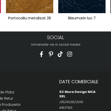
Portocaliu metalizat 26
Bleumarin luc 7
SOCIAL
Urmareste-ne in social media
DATE COMERCIALE
SC Mura Design MCA
de Plata
SRL
de Retur
J35/4028/2019
a Produselor
41817193
 de Retur