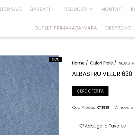
NTER SALE
BARBATI
REDUCERI
NOUTATI
I
OUTLET PRIMAVARA-VARA
DESPRE NOI
NOU
Home /
Culori Piele /
ALBASTR
ALBASTRU VELUR 630
CERE OFERTA
Cod Produs:
C11818
Ai nevoie 
Adauga la Favorite