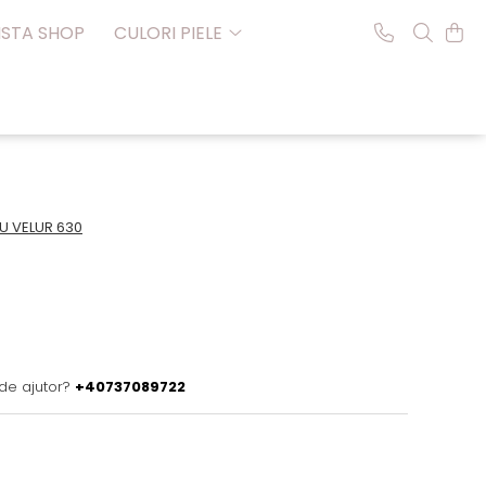
NSTA SHOP
CULORI PIELE
U VELUR 630
de ajutor?
+40737089722