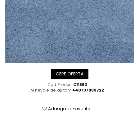
Posete
Mov
Rucsac
Visiniu
Plic
Maro
Saculet
Albastru
Borsete
CERE OFERTA
Cod Produs:
C11853
Ai nevoie de ajutor?
+40737089722
Adauga la Favorite