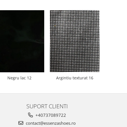
Negru lac 12
Argintiu texturat 16
Bej 
SUPORT CLIENTI
+40737089722
contact@essenzashoes.ro