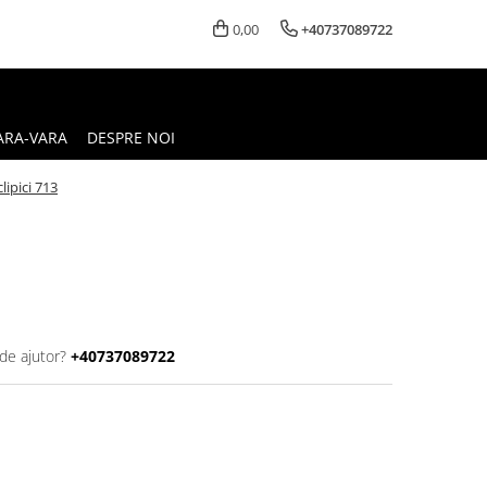
0,00
+40737089722
ARA-VARA
DESPRE NOI
lipici 713
de ajutor?
+40737089722