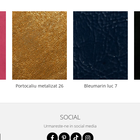
Portocaliu metalizat 26
Bleumarin luc 7
SOCIAL
Urmareste-ne in social media