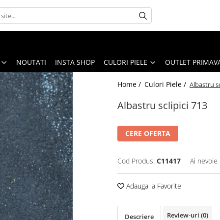
NOUTATI
INSTA SHOP
CULORI PIELE
OUTLET PRIMAV
Home /
Culori Piele /
Albastru sc
Albastru sclipici 713
CERE OFERTA
Cod Produs:
C11417
Ai nevoie 
Adauga la Favorite
Review-uri
(0)
Descriere