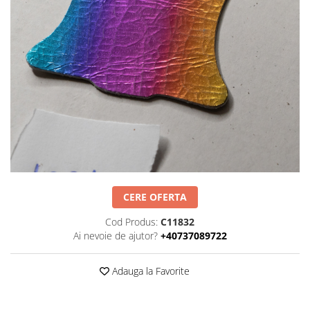
Negru
GENTI
Mov
Posete
Rucsac
Visiniu
Plic
Maro
Saculet
Albastru
Borsete
CERE OFERTA
Cod Produs:
C11832
Ai nevoie de ajutor?
+40737089722
Adauga la Favorite