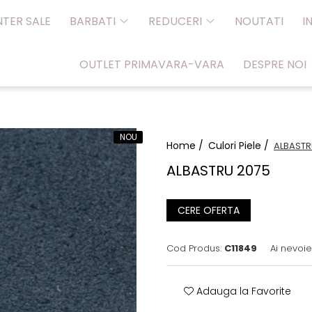
NTER SALE
BARBATI
REDUCERI
NOUTATI
I
OUTLET PRIMAVARA-VARA
DESPRE NOI
NOU
Home /
Culori Piele /
ALBASTR
ALBASTRU 2075
CERE OFERTA
Cod Produs:
C11849
Ai nevoie
Adauga la Favorite