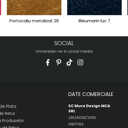
Portocaliu metalizat 26
Bleumarin luc 7
SOCIAL
Urmareste-ne in social media
DATE COMERCIALE
SC Mura Design MCA
de Plata
SRL
de Retur
J35/4028/2019
a Produselor
41817193
 de Retur