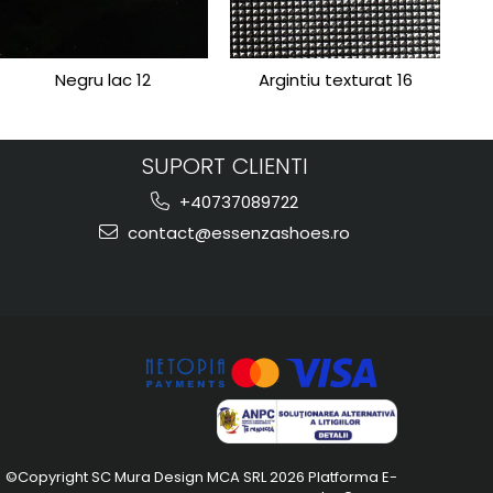
Negru lac 12
Argintiu texturat 16
SUPORT CLIENTI
+40737089722
contact@essenzashoes.ro
©Copyright SC Mura Design MCA SRL 2026
Platforma E-