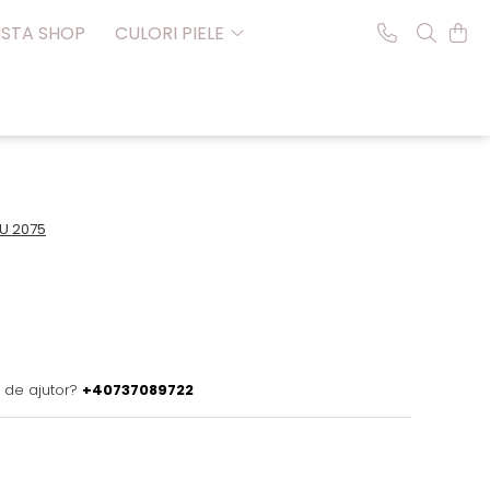
NSTA SHOP
CULORI PIELE
U 2075
 de ajutor?
+40737089722