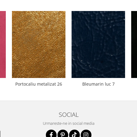
Portocaliu metalizat 26
Bleumarin luc 7
SOCIAL
Urmareste-ne in social media