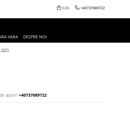
0,00
+40737089722
ARA-VARA
DESPRE NOI
 1071
de ajutor?
+40737089722