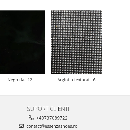
Negru lac 12
Argintiu texturat 16
Bej 
SUPORT CLIENTI
+40737089722
contact@essenzashoes.ro