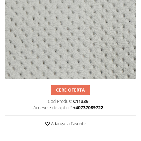
Negru
GENTI
Mov
Posete
Rucsac
Visiniu
Plic
Maro
Saculet
Albastru
Borsete
CERE OFERTA
Cod Produs:
C11336
Ai nevoie de ajutor?
+40737089722
Adauga la Favorite