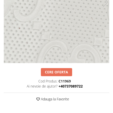
Negru
GENTI
Mov
Posete
Rucsac
Visiniu
Plic
Maro
Saculet
Albastru
Borsete
CERE OFERTA
Cod Produs:
C11969
Ai nevoie de ajutor?
+40737089722
Adauga la Favorite