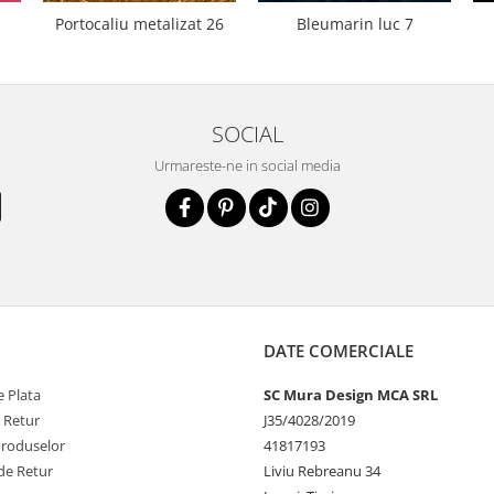
Portocaliu metalizat 26
Bleumarin luc 7
SOCIAL
Urmareste-ne in social media
DATE COMERCIALE
 Plata
SC Mura Design MCA SRL
e Retur
J35/4028/2019
Produselor
41817193
de Retur
Liviu Rebreanu 34