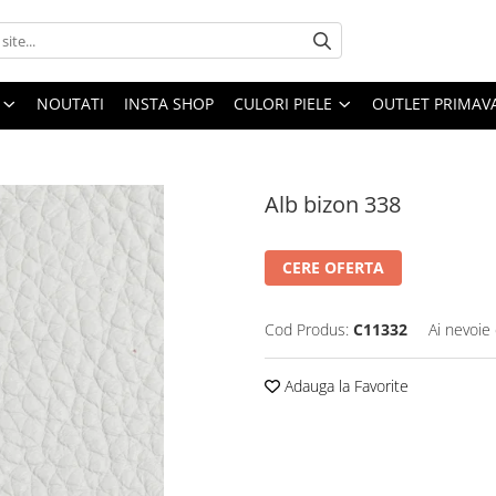
NOUTATI
INSTA SHOP
CULORI PIELE
OUTLET PRIMAV
Alb bizon 338
CERE OFERTA
Cod Produs:
C11332
Ai nevoie 
Adauga la Favorite