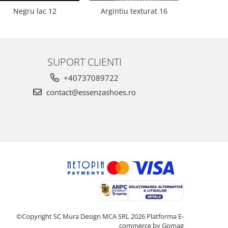
Negru lac 12
Argintiu texturat 16
Bej 
SUPORT CLIENTI
+40737089722
contact@essenzashoes.ro
©Copyright SC Mura Design MCA SRL 2026
Platforma E-
commerce by Gomag