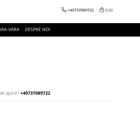
+40737089722
0,00
ARA-VARA
DESPRE NOI
de ajutor?
+40737089722