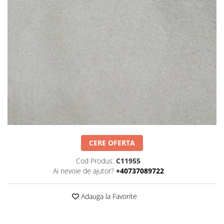
Negru
GENTI
Mov
Posete
Rucsac
Visiniu
Plic
Maro
Saculet
Albastru
Borsete
CERE OFERTA
Cod Produs:
C11955
Ai nevoie de ajutor?
+40737089722
Adauga la Favorite