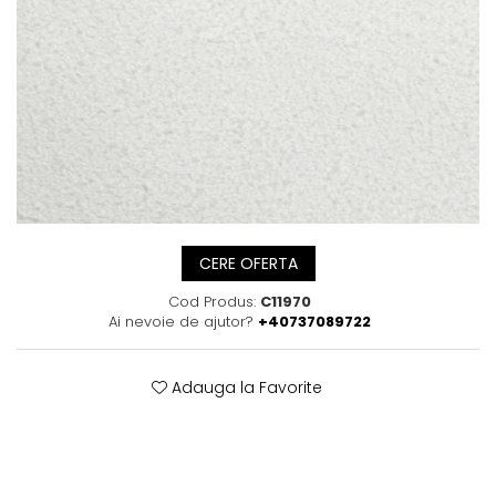
Posete
Mov
Rucsac
Visiniu
Plic
Maro
Saculet
Albastru
Borsete
CERE OFERTA
Cod Produs:
C11970
Ai nevoie de ajutor?
+40737089722
Adauga la Favorite