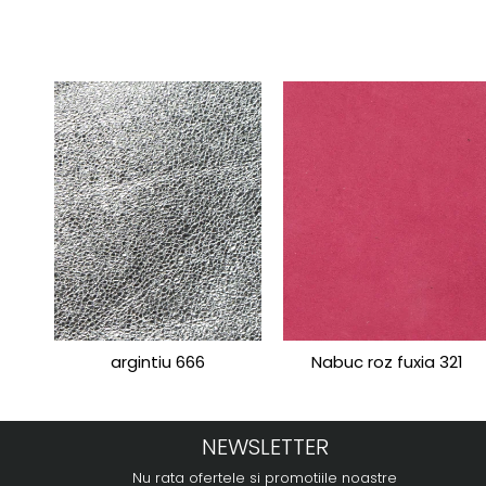
argintiu 666
Nabuc roz fuxia 321
NEWSLETTER
Nu rata ofertele si promotiile noastre