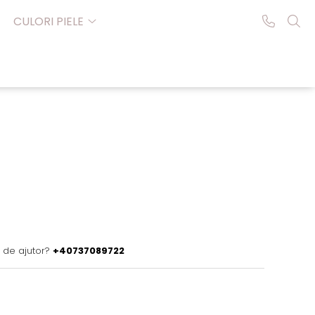
CULORI PIELE
 de ajutor?
+40737089722