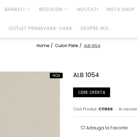
BARBATI
REDUCERI
NOUTATI
INSTA SHOP
OUTLET PRIMAVARA-VARA
DESPRE NOI
Home /
Culori Piele /
ALB 1054
ALB 1054
NOU
CERE OFERTA
Cod Produs:
C11966
Ai nevoie
Adauga la Favorite