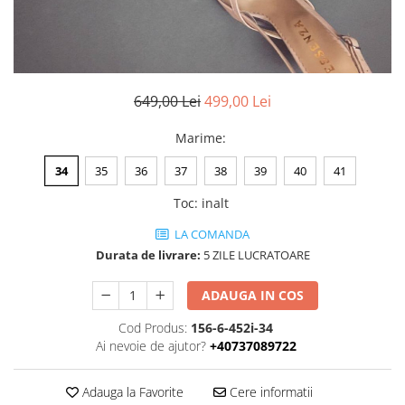
Negru
GENTI
Mov
Posete
Rucsac
Visiniu
Plic
Maro
649,00 Lei
499,00 Lei
Saculet
Albastru
Borsete
Marime
:
34
35
36
37
38
39
40
41
Toc
:
inalt
LA COMANDA
Durata de livrare:
5 ZILE LUCRATOARE
ADAUGA IN COS
Cod Produs:
156-6-452i-34
Ai nevoie de ajutor?
+40737089722
Adauga la Favorite
Cere informatii