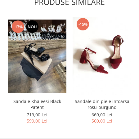
PRODUSE SIMILARE
-15%
-17%
NOU
Sandale Khaleesi Black
Sandale din piele intoarsa
Patent
rosu-burgund
719,00 Lei
669,00 Lei
599,00 Lei
569,00 Lei