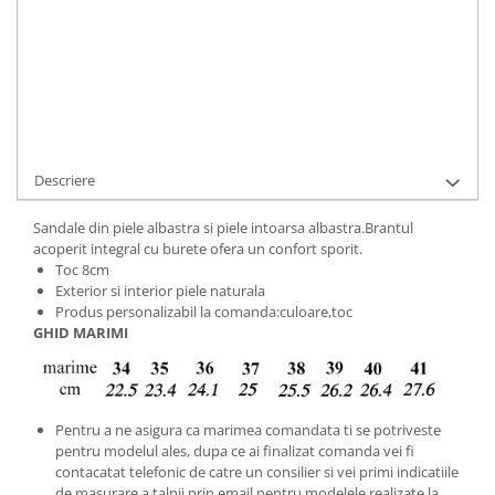
Cod Produs:
9495-48-175518-34
Ai nevoie de ajutor?
+40737089722
Cere informatii
Descriere
Sandale din piele albastra si piele intoarsa albastra.Brantul
acoperit integral cu burete ofera un confort sporit.
Toc 8cm
Exterior si interior piele naturala
Produs personalizabil la comanda:culoare,toc
GHID MARIMI
Pentru a ne asigura ca marimea comandata ti se potriveste
pentru modelul ales, dupa ce ai finalizat comanda vei fi
contacatat telefonic de catre un consilier si vei primi indicatiile
de masurare a talpii prin email pentru modelele realizate la