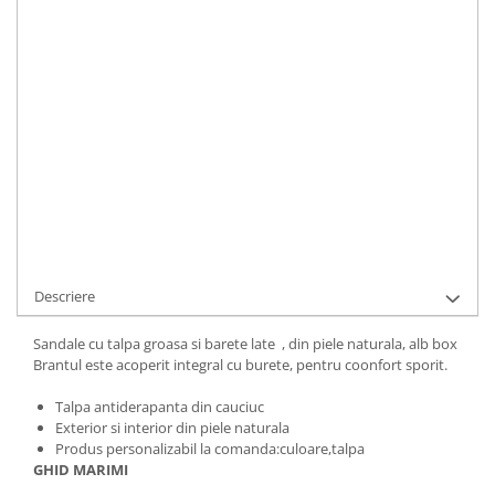
LA COMANDA
Durata de livrare:
1
ADAUGA IN COS
Cod Produs:
259-2-001-35
Ai nevoie de ajutor?
+40737089722
Cere informatii
Descriere
Sandale cu talpa groasa si barete late , din piele naturala, alb box
Brantul este acoperit integral cu burete, pentru coonfort sporit.
Talpa antiderapanta din cauciuc
Exterior si interior din piele naturala
Produs personalizabil la comanda:culoare,talpa
GHID MARIMI