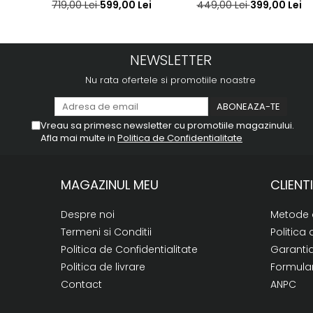
719,00 Lei
599,00 Lei
449,00 Lei
399,00 Lei
NEWSLETTER
Nu rata ofertele si promotiile noastre
Vreau sa primesc newsletter cu promotiile magazinului.
Afla mai multe in
Politica de Confidentialitate
MAGAZINUL MEU
CLIENTI
Despre noi
Metode 
Termeni si Conditii
Politica 
Politica de Confidentialitate
Garanti
Politica de livrare
Formular
Contact
ANPC