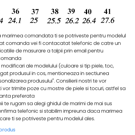
a marimea comandata ti se potriveste pentru modelul
izat comanda vei fi contacatat telefonic de catre un
ndicatiile de masurare a talpii prin email pentru
a comanda
 modificari ale modelului (culoare si tip piele, toc,
ugat produsul in cos, mentioneaza in sectiunea
onalizarea produsului". Consilierii nostri te vor
i vor trimite poze cu mostre de piele si tocuri, astfel sa
ianta preferata
ii te rugam sa alegi ghidul de marimi de mai sus
nfirma telefonic si stabilim impreuna daca marimea
re ti se potriveste pentru modelul ales.
 produs