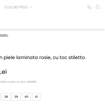
CULORI PIELE
letto.
piele laminata rosie, cu toc stiletto.
Lei
ta rosie, cu toc stiletto.
38
39
40
41