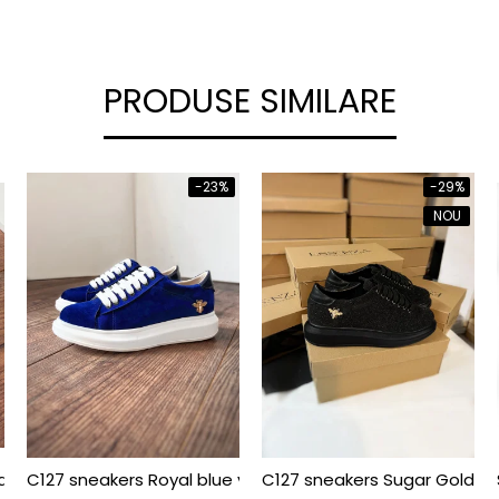
PRODUSE SIMILARE
-23%
-29%
NOU
 din piele naturala galbena
C127 sneakers Royal blue velvet bee edititon
C127 sneakers Sugar Gold be