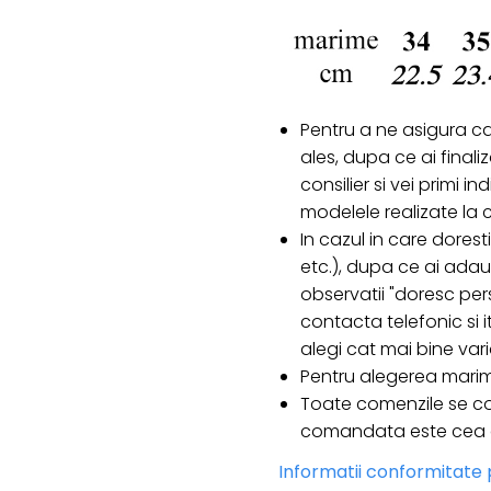
Pentru a ne asigura c
ales, dupa ce ai final
consilier si vei primi i
modelele realizate l
In cazul in care doresti
etc.), dupa ce ai ada
observatii "doresc pers
contacta telefonic si it
alegi cat mai bine var
Pentru alegerea marim
Toate comenzile se co
comandata este cea ca
Informatii conformitate