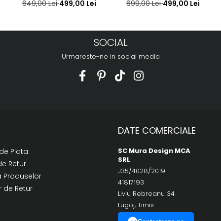
649,00 Lei
499,00 Lei
699,00 Lei
499,00 Lei
SOCIAL
Urmareste-ne in social media
DATE COMERCIALE
SC Mura Design MCA
de Plata
SRL
de Retur
J35/4028/2019
a Produselor
41817193
 de Retur
Liviu Rebreanu 34
Lugoj, Timis