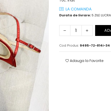
Toc
:
inalt
LA COMANDA
Durata de livrare:
5 ZILE LUCR
AD
Cod Produs:
9495-72-814i-34
Adauga la Favorite