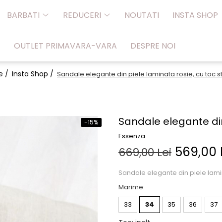
BARBATI
REDUCERI
NOUTATI
INSTA SHOP
OUTLET PRIMAVARA-VARA
DESPRE NOI
e /
Insta Shop /
Sandale elegante din piele laminata rosie, cu toc sti
Sandale elegante din 
-15%
Essenza
569,00 
669,00 Lei
Sandale elegante din piele lamina
Marime
:
33
34
35
36
37