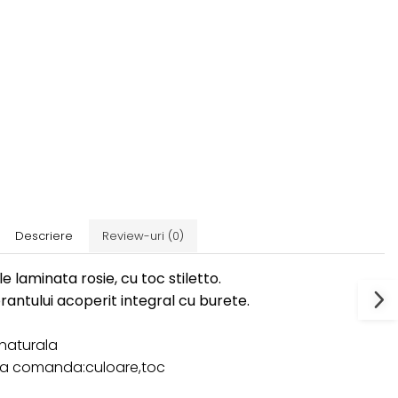
Descriere
Review-uri
(0)
e laminata rosie, cu toc stiletto.
rantului acoperit integral cu burete.
e naturala
 la comanda:culoare,toc