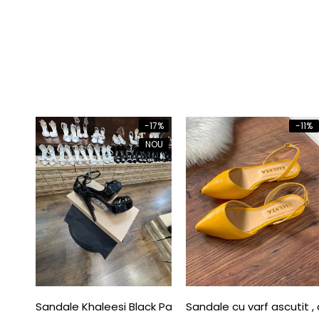
-17%
-11%
NOU
Sandale Khaleesi Black Patent
Sandale cu varf ascutit ,