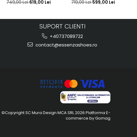
749,00 Lei
619,00 Lei
719,00 Lei
599,00 Lei
SUPORT CLIENTI
+40737089722
contact@essenzashoes.ro
©Copyright SC Mura Design MCA SRL 2026
Platforma E-
commerce by Gomag