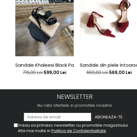
Sandale Khaleesi Black Patent
Sandale din piele intoar
719,00 Lei
599,00 Lei
669,00 Lei
569,00 Lei
NEWSLETTER
Nu rata ofertele si promotiile noastre
Vreau sa primesc newsletter cu promotiile magazinului.
Afla mai multe in
Politica de Confidentialitate