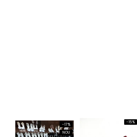
-15%
-17%
NOU