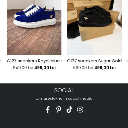
sa rosu-burgund
C127 sneakers Royal blue velvet bee edititon
C127 sneakers Sugar Gold be
649,00 Lei
499,00 Lei
699,00 Lei
499,00 Lei
SOCIAL
Urmareste-ne in social media