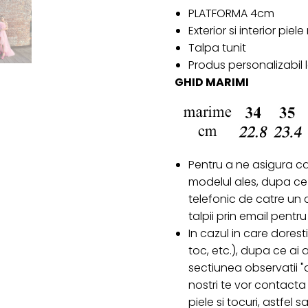
PLATFORMA 4cm
Exterior si interior piel
Talpa tunit
Produs personalizabil
GHID MARIMI
Pentru a ne asigura c
modelul ales, dupa ce 
telefonic de catre un c
talpii prin email pent
In cazul in care doresti
toc, etc.), dupa ce ai
sectiunea observatii "d
nostri te vor contacta 
piele si tocuri, astfel