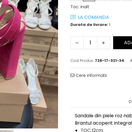
Toc
:
inalt
LA COMANDA
Durata de livrare:
1
AD
Cod Produs:
728-17-321-34
A
Cere informatii
D
Sandale din piele roz nab
Brantul acoperit integral
TOC 12cm