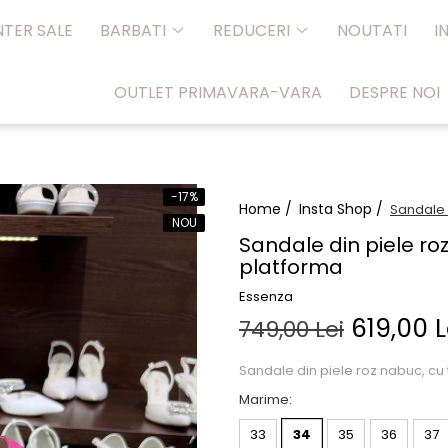
NTER SALE
BARBATI
REDUCERI
NOUTATI
I
OUTLET PRIMAVARA-VARA
DESPRE NOI
-17%
Home /
Insta Shop /
Sandale d
NOU
Sandale din piele roz
platforma
Essenza
619,00 L
749,00 Lei
Sandale din piele roz nabuc, cu 
Marime
:
33
34
35
36
37