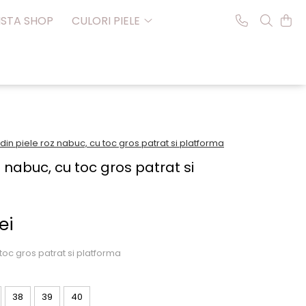
NSTA SHOP
CULORI PIELE
in piele roz nabuc, cu toc gros patrat si platforma
 nabuc, cu toc gros patrat si
ei
toc gros patrat si platforma
38
39
40