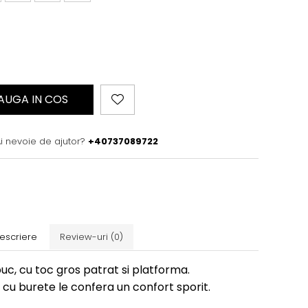
AUGA IN COS
i nevoie de ajutor?
+40737089722
escriere
Review-uri
(0)
uc, cu toc gros patrat si platforma.
 cu burete le confera un confort sporit.