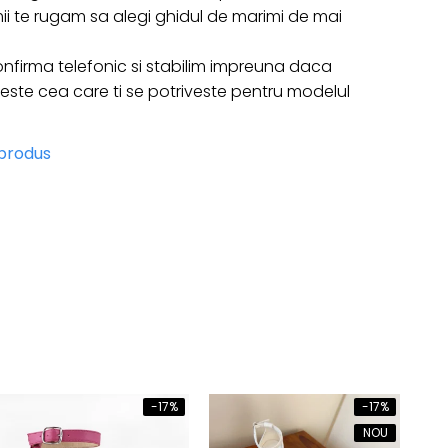
ii te rugam sa alegi ghidul de marimi de mai
nfirma telefonic si stabilim impreuna daca
te cea care ti se potriveste pentru modelul
 produs
-17%
-17%
NOU