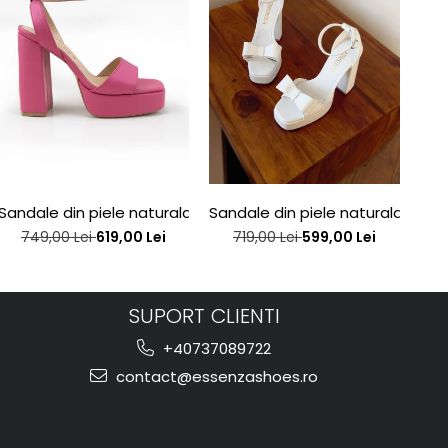
e edition
Sandale din piele naturala roz, toc gros si platforma
Sandale din piele naturala alba
San
749,00 Lei
619,00 Lei
719,00 Lei
599,00 Lei
SUPORT CLIENTI
+40737089722
contact@essenzashoes.ro