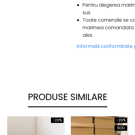
Pentru alegerea marim
sus
Toate comenzile se co
marimea comandata es
ales.
Informatii conformitate
PRODUSE SIMILARE
-23%
-29%
NOU