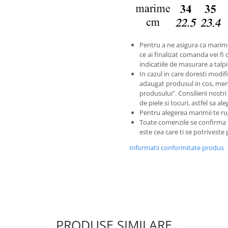
Pentru a ne asigura ca marim
ce ai finalizat comanda vei fi 
indicatiile de masurare a tal
In cazul in care doresti modific
adaugat produsul in cos, men
produsului". Consilierii nostri
de piele si tocuri, astfel sa a
Pentru alegerea marimii te ru
Toate comenzile se confirma
este cea care ti se potriveste
Informatii conformitate produs
PRODUSE SIMILARE