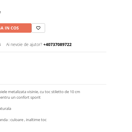
e
A IN COS
4
Ai nevoie de ajutor?
+40737089722
piele metalizata visinie, cu toc stiletto de 10 cm
pentru un confort sporit
aturala
nda : culoare , inaltime toc