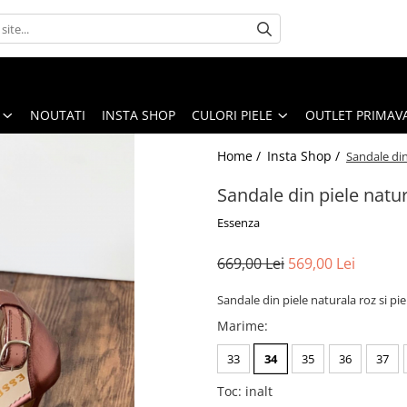
NOUTATI
INSTA SHOP
CULORI PIELE
OUTLET PRIMAV
Home /
Insta Shop /
Sandale din 
Sandale din piele natura
Essenza
669,00 Lei
569,00 Lei
Sandale din piele naturala roz si pie
Marime
:
33
34
35
36
37
Toc
:
inalt