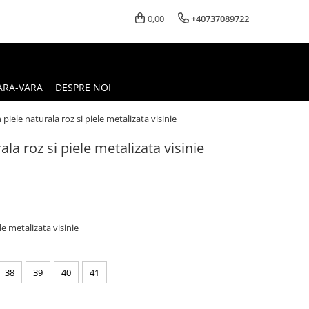
0,00
+40737089722
ARA-VARA
DESPRE NOI
piele naturala roz si piele metalizata visinie
la roz si piele metalizata visinie
le metalizata visinie
38
39
40
41