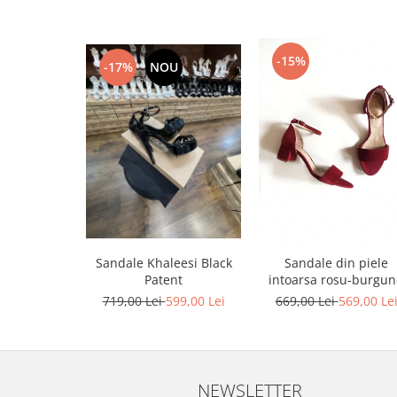
-15%
-17%
NOU
Sandale Khaleesi Black
Sandale din piele
Patent
intoarsa rosu-burgu
719,00 Lei
599,00 Lei
669,00 Lei
569,00 Le
NEWSLETTER