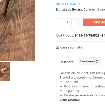
LA COMANDA
Durata de livrare:
5 zile lucratoar
ADAUG
Cod Produs:
9495-49-784823i-3
Cere informatii
Review-uri
(0)
Descriere
Sandale din piele naturala roz si 
Brantul este acoperit cu burete 
Toc 10 cm
Exterior si interior din piele n
Talpa tunit
Produs personalizabil la coma
GHID MARIMI