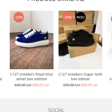
-23%
-29%
NOU
C127 sneakers Royal blue
C127 sneakers Sugar Gold
n
nd
velvet bee edititon
bee edition
i
649,00 Lei
499,00 Lei
699,00 Lei
499,00 Lei
SOCIAL