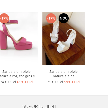
-17%
-17%
NOU
-17%
Sandale din piele
Sandale din piele
Sandale din
aturala roz, toc gros si
naturala alba
platforma
platforma
749,00 Lei
619,00 Lei
719,00 Lei
599,00 Lei
749,00 L
SUPORT CLIENTI