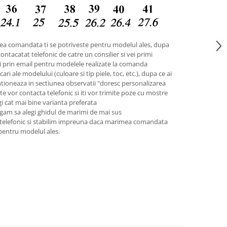
ea comandata ti se potriveste pentru modelul ales, dupa
contacatat telefonic de catre un consilier si vei primi
pii prin email pentru modelele realizate la comanda
ari ale modelului (culoare si tip piele, toc, etc.), dupa ce ai
tioneaza in sectiunea observatii "doresc personalizarea
 te vor contacta telefonic si iti vor trimite poze cu mostre
legi cat mai bine varianta preferata
gam sa alegi ghidul de marimi de mai sus
 telefonic si stabilim impreuna daca marimea comandata
 pentru modelul ales.