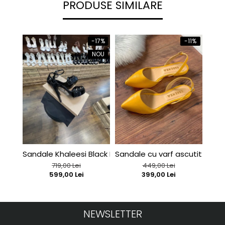
PRODUSE SIMILARE
-17%
-11%
NOU
Sandale Khaleesi Black Patent
Sandale cu varf ascutit , din 
C127
719,00 Lei
449,00 Lei
599,00 Lei
399,00 Lei
NEWSLETTER