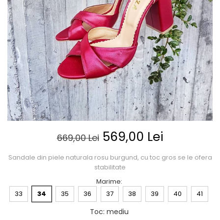
Posete
Mov
Rucsac
Visiniu
Plic
Maro
Saculet
Albastru
Borsete
569,00 Lei
669,00 Lei
Sandale din piele naturala rosu burgund, cu toc gros se le ofera
stabilitate
Marime
:
33
34
35
36
37
38
39
40
41
Toc
:
mediu