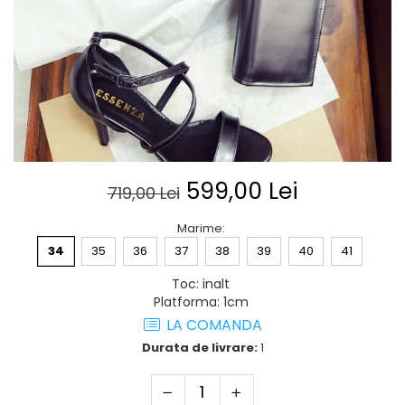
Posete
Mov
Rucsac
Visiniu
Plic
Maro
Saculet
Albastru
Borsete
599,00 Lei
719,00 Lei
Marime
:
34
35
36
37
38
39
40
41
Toc
:
inalt
Platforma
:
1cm
LA COMANDA
Durata de livrare:
1