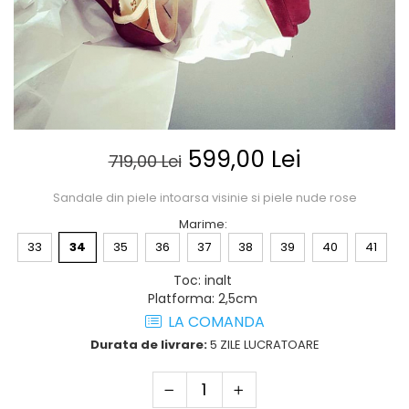
Posete
Mov
Rucsac
Visiniu
Plic
Maro
Saculet
Albastru
Borsete
599,00 Lei
719,00 Lei
Sandale din piele intoarsa visinie si piele nude rose
Marime
:
33
34
35
36
37
38
39
40
41
Toc
:
inalt
Platforma
:
2,5cm
LA COMANDA
Durata de livrare:
5 ZILE LUCRATOARE