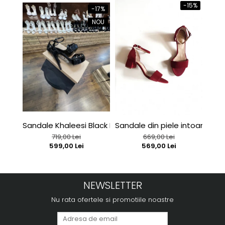
-15%
-17%
NOU
Sandale Khaleesi Black Patent
Sandale din piele intoarsa r
C127
719,00 Lei
669,00 Lei
599,00 Lei
569,00 Lei
NEWSLETTER
Nu rata ofertele si promotiile noastre