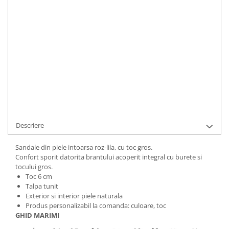
LA COMANDA
Durata de livrare:
5 ZILE LUCRATOARE
ADAUGA IN COS
Cod Produs:
9495-p-675i-34
Ai nevoie de ajutor?
+40737089722
Cere informatii
Descriere
Sandale din piele intoarsa roz-lila, cu toc gros.
Confort sporit datorita brantului acoperit integral cu burete si
tocului gros.
Toc 6 cm
Talpa tunit
Exterior si interior piele naturala
Produs personalizabil la comanda: culoare, toc
GHID MARIMI