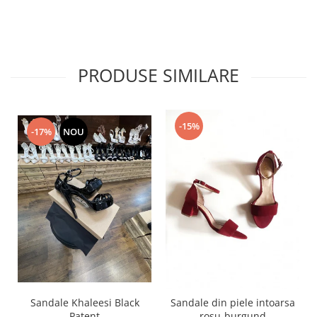
PRODUSE SIMILARE
-15%
-17%
NOU
Sandale Khaleesi Black
Sandale din piele intoarsa
Patent
rosu-burgund