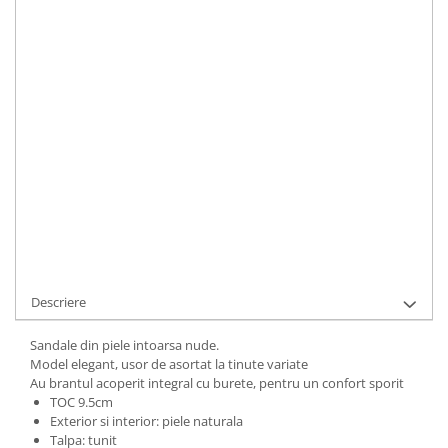
Toc
:
inalt
LA COMANDA
Durata de livrare:
5 ZILE LUCRATOARE
ADAUGA IN COS
Cod Produs:
9495-709-51-780i-34
Ai nevoie de ajutor?
+40737089722
Cere informatii
Descriere
Sandale din piele intoarsa nude.
Model elegant, usor de asortat la tinute variate
Au brantul acoperit integral cu burete, pentru un confort sporit
TOC 9.5cm
Exterior si interior: piele naturala
Talpa: tunit