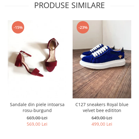
PRODUSE SIMILARE
-15%
-23%
Sandale din piele intoarsa
C127 sneakers Royal blue
rosu-burgund
velvet bee edititon
669,00 Lei
649,00 Lei
569,00 Lei
499,00 Lei