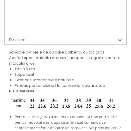
Cod Produs:
9494-49-T8-625-34
Ai nevoie de ajutor?
+40737089722
Cere informatii
Descriere
Sandale din piele de culoare galbena, cu toc gros.
Confort sporit datorita brantului acoperit integral cu burete
si tocului gros.
Toc 8,5 cm
Talpa tunit
Exterior si interior piele naturala
Produs personalizabil la comanda: culoare, toc
GHID MARIMI
Pentru a ne asigura ca marimea comandata ti se potriveste
pentru modelul ales, dupa ce ai finalizat comanda vei fi
contacatat telefonic de catre un consilier si vei primi indicatiile