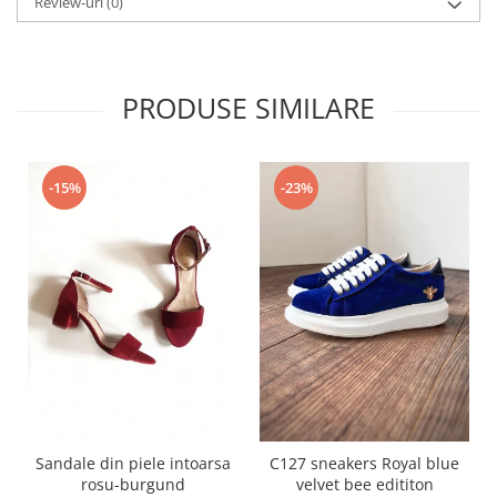
Review-uri
(0)
PRODUSE SIMILARE
-15%
-23%
Sandale din piele intoarsa
C127 sneakers Royal blue
rosu-burgund
velvet bee edititon