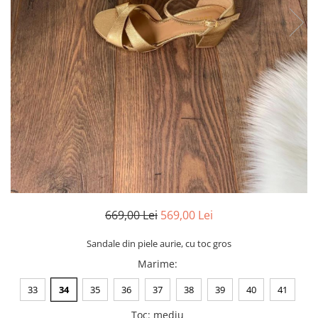
Negru
GENTI
Mov
Posete
Rucsac
Visiniu
Plic
Maro
Saculet
Albastru
Borsete
669,00 Lei
569,00 Lei
Sandale din piele aurie, cu toc gros
Marime
:
33
34
35
36
37
38
39
40
41
Toc
:
mediu