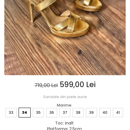
Posete
Mov
Rucsac
Visiniu
Plic
Maro
Saculet
Albastru
Borsete
599,00 Lei
719,00 Lei
Sandale din piele aurie
Marime
:
33
34
35
36
37
38
39
40
41
Toc
:
inalt
Platforma
:
2,5cm