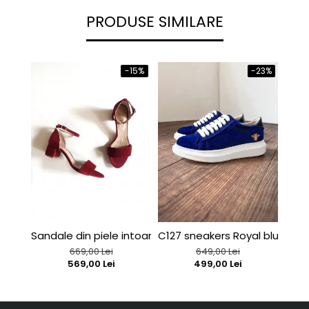
PRODUSE SIMILARE
-15%
-23%
Sandale din piele intoarsa rosu-burgund
C127 sneakers Royal blue velv
C127
669,00 Lei
649,00 Lei
569,00 Lei
499,00 Lei