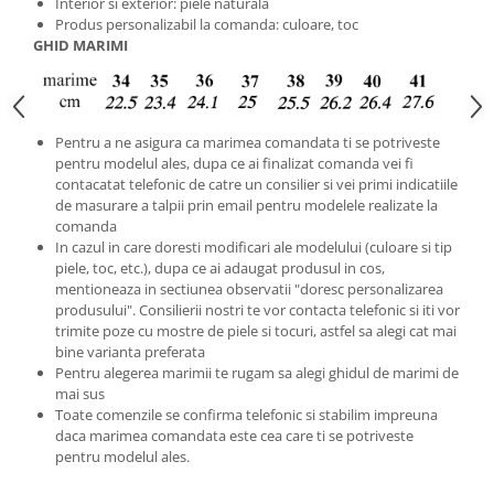
Interior si exterior: piele naturala
Produs personalizabil la comanda: culoare, toc
GHID MARIMI
Pentru a ne asigura ca marimea comandata ti se potriveste
pentru modelul ales, dupa ce ai finalizat comanda vei fi
contacatat telefonic de catre un consilier si vei primi indicatiile
de masurare a talpii prin email pentru modelele realizate la
comanda
In cazul in care doresti modificari ale modelului (culoare si tip
piele, toc, etc.), dupa ce ai adaugat produsul in cos,
mentioneaza in sectiunea observatii "doresc personalizarea
produsului". Consilierii nostri te vor contacta telefonic si iti vor
trimite poze cu mostre de piele si tocuri, astfel sa alegi cat mai
bine varianta preferata
Pentru alegerea marimii te rugam sa alegi ghidul de marimi de
mai sus
Toate comenzile se confirma telefonic si stabilim impreuna
daca marimea comandata este cea care ti se potriveste
pentru modelul ales.