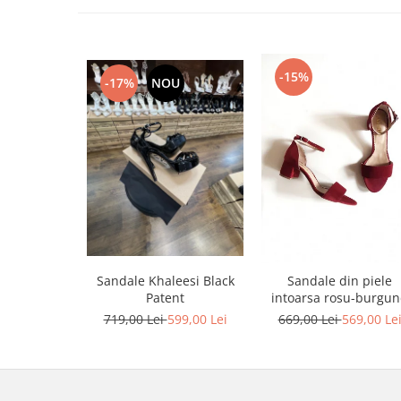
-15%
-17%
NOU
Sandale Khaleesi Black
Sandale din piele
Patent
intoarsa rosu-burgu
719,00 Lei
599,00 Lei
669,00 Lei
569,00 Le