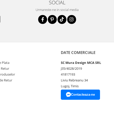
SOCIAL
Urmareste-ne in social media
DATE COMERCIALE
 Plata
SC Mura Design MCA SRL
e Retur
J35/4028/2019
Produselor
41817193
de Retur
Liviu Rebreanu 34
Lugoj, Timis
Contacteaza-ne