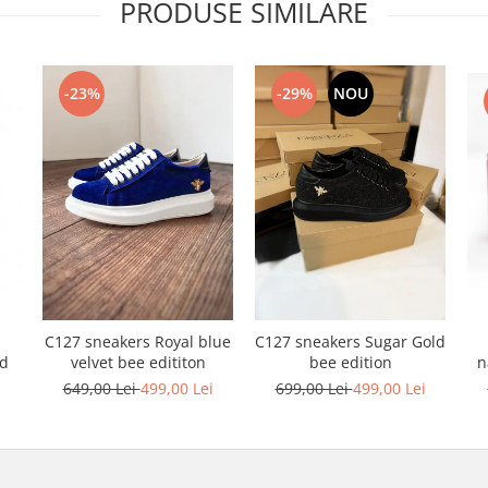
PRODUSE SIMILARE
-23%
-29%
NOU
C127 sneakers Royal blue
C127 sneakers Sugar Gold
n
nd
velvet bee edititon
bee edition
i
649,00 Lei
499,00 Lei
699,00 Lei
499,00 Lei