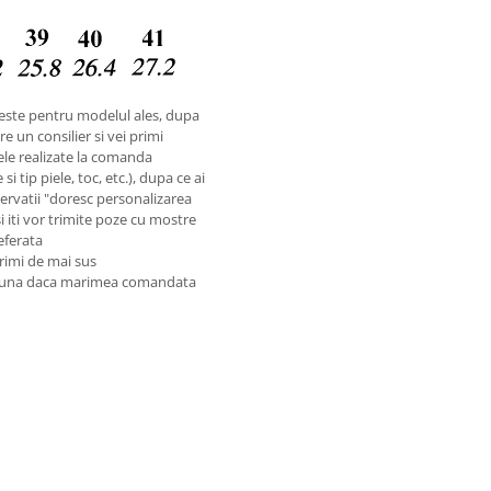
este pentru modelul ales, dupa
e un consilier si vei primi
ele realizate la comanda
i tip piele, toc, etc.), dupa ce ai
rvatii "doresc personalizarea
si iti vor trimite poze cu mostre
referata
rimi de mai sus
preuna daca marimea comandata