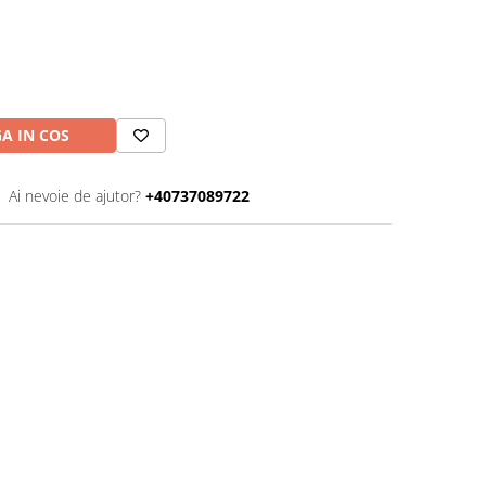
A IN COS
Ai nevoie de ajutor?
+40737089722