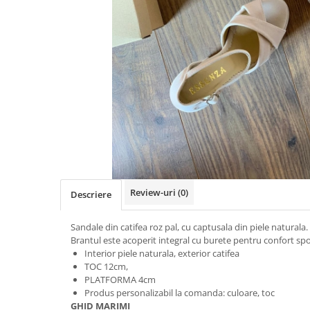
Negru
GENTI
Mov
Posete
Rucsac
Visiniu
Plic
Maro
Saculet
Albastru
Borsete
Review-uri
(0)
Descriere
Sandale din catifea roz pal, cu captusala din piele naturala.
Brantul este acoperit integral cu burete pentru confort spo
Interior piele naturala, exterior catifea
TOC 12cm,
PLATFORMA 4cm
Produs personalizabil la comanda: culoare, toc
GHID MARIMI