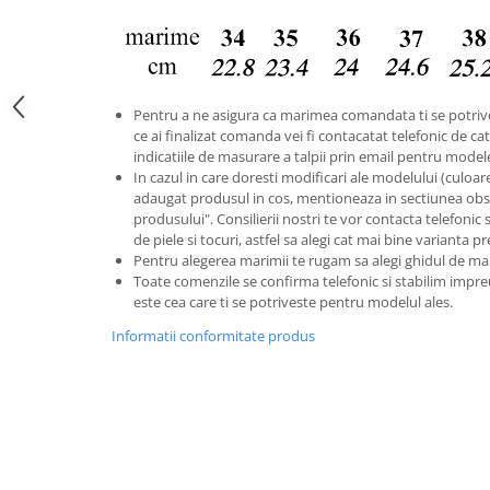
Pentru a ne asigura ca marimea comandata ti se potriv
ce ai finalizat comanda vei fi contacatat telefonic de catr
indicatiile de masurare a talpii prin email pentru model
In cazul in care doresti modificari ale modelului (culoare s
adaugat produsul in cos, mentioneaza in sectiunea obse
produsului". Consilierii nostri te vor contacta telefonic 
de piele si tocuri, astfel sa alegi cat mai bine varianta p
Pentru alegerea marimii te rugam sa alegi ghidul de ma
Toate comenzile se confirma telefonic si stabilim im
este cea care ti se potriveste pentru modelul ales.
Informatii conformitate produs