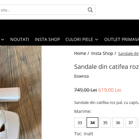
NOUTATI
INSTA SHOP
CULORI PIELE
OUTLET PRIMAV
Home /
Insta Shop /
Sandale din
Sandale din catifea roz
Essenza
749,00 Lei
619,00 Lei
Sandale din catifea roz pal, cu capt
Marime
:
33
34
35
36
37
Toc
:
inalt