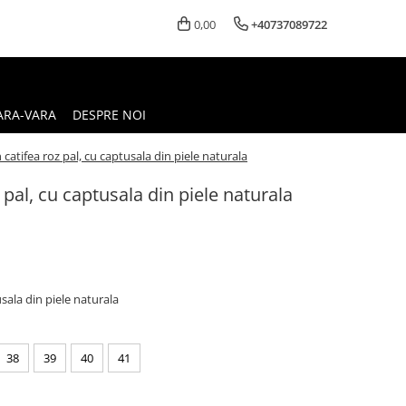
0,00
+40737089722
ARA-VARA
DESPRE NOI
 catifea roz pal, cu captusala din piele naturala
 pal, cu captusala din piele naturala
usala din piele naturala
38
39
40
41