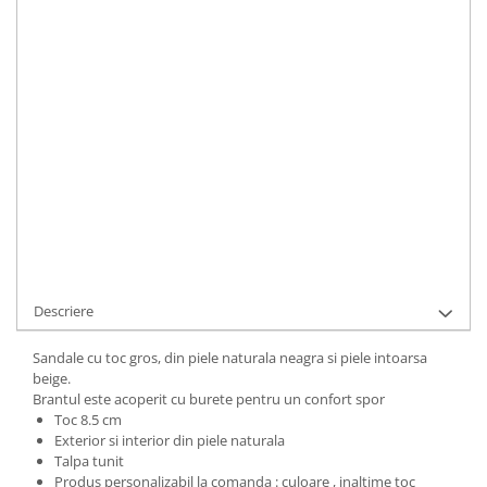
Toc
:
mediu
LA COMANDA
Durata de livrare:
5 ZILE LUCRATOARE
ADAUGA IN COS
Cod Produs:
9495-49-696010-34
Ai nevoie de ajutor?
+40737089722
Cere informatii
Descriere
Sandale cu toc gros, din piele naturala neagra si piele intoarsa
beige.
Brantul este acoperit cu burete pentru un confort spor
Toc 8.5 cm
Exterior si interior din piele naturala
Talpa tunit
Produs personalizabil la comanda : culoare , inaltime toc